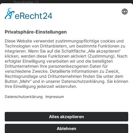
Sonnhalde 11
77975 Ringsheim
info@consi-log.de
Büro: +49 7822 789 6184
Mobil: +49 176 847 19129
Impressum & Datenschutz
Made with love by
ah effekt Werbedesign